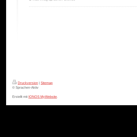
Druckversion
|
Sitemap
© Sprachen-Aktiv
Erstellt mit
IONOS MyWebsite
.