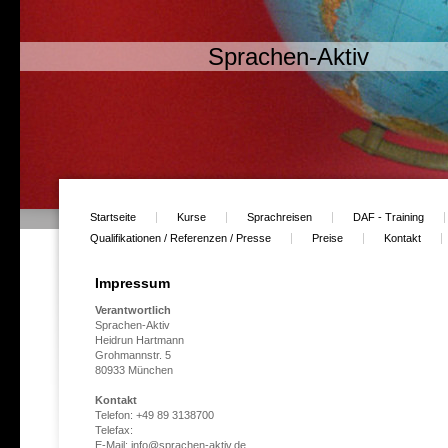
Sprachen-Aktiv
Startseite
Kurse
Sprachreisen
DAF - Training
Qualifikationen / Referenzen / Presse
Preise
Kontakt
Impressum
Verantwortlich
Sprachen-Aktiv
Heidrun Hartmann
Grohmannstr. 5
80933 München
Kontakt
Telefon: +49 89 3138700
Telefax:
E-Mail: info@sprachen-aktiv.de